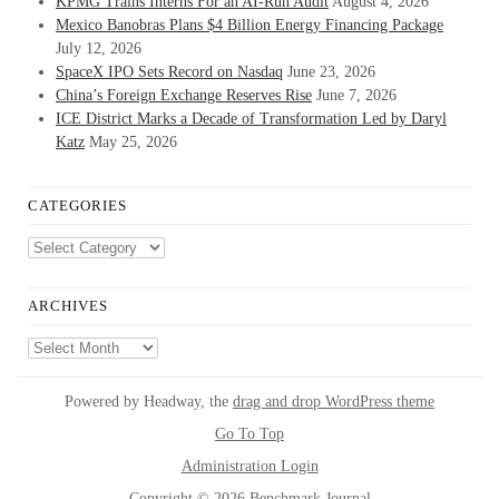
KPMG Trains Interns For an AI-Run Audit
August 4, 2026
Mexico Banobras Plans $4 Billion Energy Financing Package
July 12, 2026
SpaceX IPO Sets Record on Nasdaq
June 23, 2026
China’s Foreign Exchange Reserves Rise
June 7, 2026
ICE District Marks a Decade of Transformation Led by Daryl
Katz
May 25, 2026
CATEGORIES
Categories
ARCHIVES
Archives
Powered by Headway, the
drag and drop WordPress theme
Go To Top
Administration Login
Copyright © 2026 Benchmark Journal